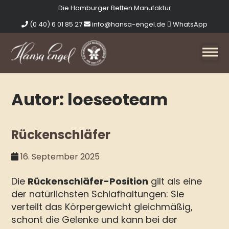
Die Hamburger Betten Manufaktur
(0 40) 6 01 85 27
info@hansa-engel.de
WhatsApp
BETTEN
Autor:
loeseoteam
EINZEL- & DOPPELBETTEN
MATRATZEN
BOXSPRINGBETTEN
Rückenschläfer
ZUBEHÖR
SENIOREN & PFLEGEBETTEN
BETTSOFAS
BETTDECKEN
16. September 2025
SERVICE
KOPFTEILE
NACKENSTÜTZKISSEN
SCHLAFBERATUNG VOR ORT
Die
Rückenschläfer-Position
gilt als eine
ÜBER UNS
LATTENROST
MATRATZENSCHUTZ
RATGEBER
der natürlichsten Schlafhaltungen: Sie
BETTFÜSSE & ROLLEN
KUNDENSTIMMEN
KONTAKT
verteilt das Körpergewicht gleichmäßig,
ÜBERWÜRFE & TAGESDECKEN
schont die Gelenke und kann bei der